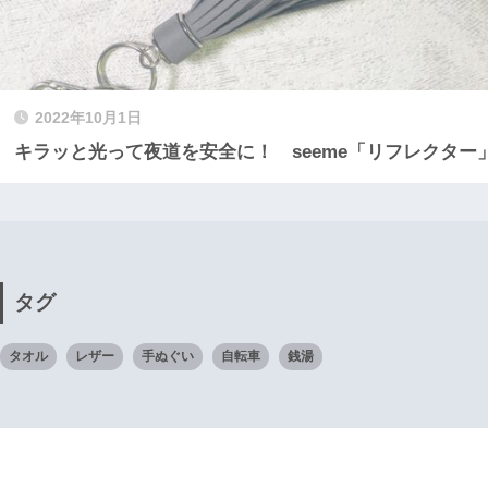
2022年10月1日
キラッと光って夜道を安全に！ seeme「リフレクター
タグ
タオル
レザー
手ぬぐい
自転車
銭湯