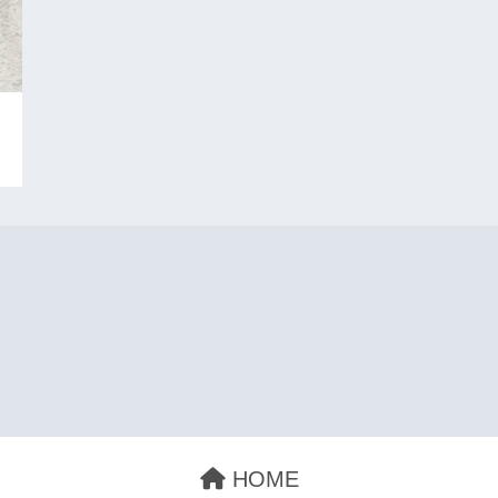
」
HOME